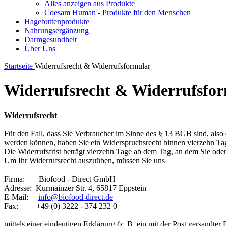
Alles anzeigen aus Produkte
Coesam Human - Produkte für den Menschen
Hagebuttenprodukte
Nahrungsergänzung
Darmgesundheit
Über Uns
Startseite
Widerrufsrecht & Widerrufsformular
Widerrufsrecht & Widerrufsfo
Widerrufsrecht
Für den Fall, dass Sie Verbraucher im Sinne des § 13 BGB sind, also
werden können, haben Sie ein Widerspruchsrecht binnen vierzehn T
Die Widerrufsfrist beträgt vierzehn Tage ab dem Tag, an dem Sie oder
Um Ihr Widerrufsrecht auszuüben, müssen Sie uns
Firma: Biofood - Direct GmbH
Adresse: Kurmainzer Str. 4, 65817 Eppstein
E-Mail:
info@biofood-direct.de
Fax: +49 (0) 3222 - 374 232 0
mittels einer eindeutigen Erklärung (z. B. ein mit der Post versandter