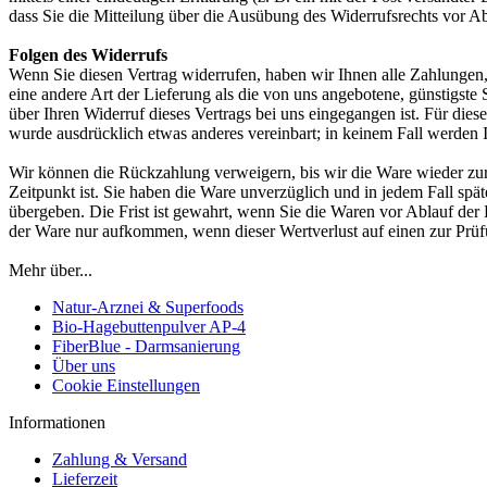
dass Sie die Mitteilung über die Ausübung des Widerrufsrechts vor Ab
Folgen des Widerrufs
Wenn Sie diesen Vertrag widerrufen, haben wir Ihnen alle Zahlungen, 
eine andere Art der Lieferung als die von uns angebotene, günstigst
über Ihren Widerruf dieses Vertrags bei uns eingegangen ist. Für die
wurde ausdrücklich etwas anderes vereinbart; in keinem Fall werden
Wir können die Rückzahlung verweigern, bis wir die Ware wieder zur
Zeitpunkt ist. Sie haben die Ware unverzüglich und in jedem Fall spä
übergeben. Die Frist ist gewahrt, wenn Sie die Waren vor Ablauf der
der Ware nur aufkommen, wenn dieser Wertverlust auf einen zur Prüf
Mehr über...
Natur-Arznei & Superfoods
Bio-Hagebuttenpulver AP-4
FiberBlue - Darmsanierung
Über uns
Cookie Einstellungen
Informationen
Zahlung & Versand
Lieferzeit