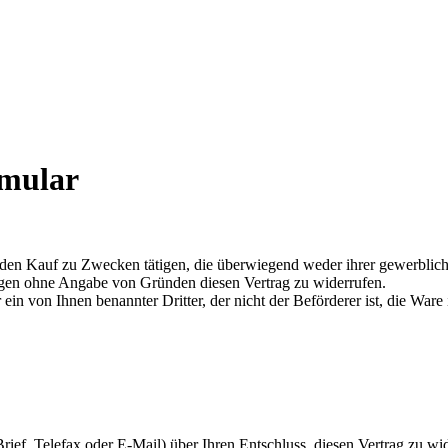
rmular
 den Kauf zu Zwecken tätigen, die überwiegend weder ihrer gewerbliche
agen ohne Angabe von Gründen diesen Vertrag zu widerrufen.
 ein von Ihnen benannter Dritter, der nicht der Beförderer ist, die War
 Brief, Telefax oder E-Mail) über Ihren Entschluss, diesen Vertrag zu wi