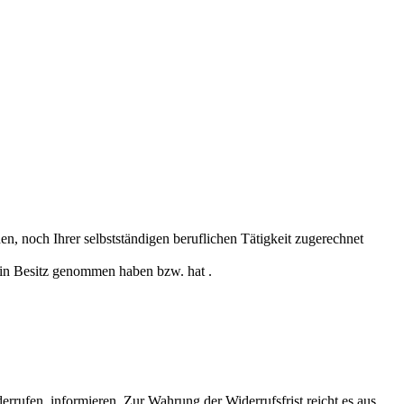
n, noch Ihrer selbstständigen beruflichen Tätigkeit zugerechnet
e in Besitz genommen haben bzw. hat .
derrufen, informieren. Zur Wahrung der Widerrufsfrist reicht es aus,